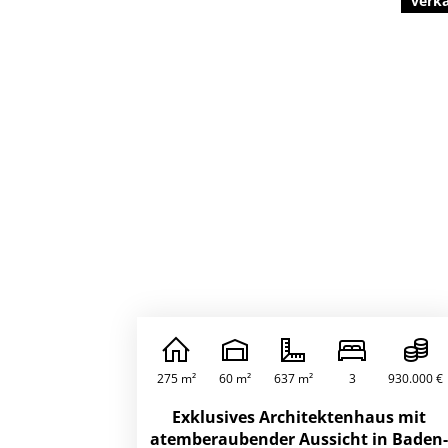
verk
275 m²
60 m²
637 m²
3
930.000 €
Exklusives Architektenhaus mit
atemberaubender Aussicht in Baden-