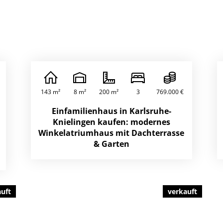
143 m²
8 m²
200 m²
3
769.000 €
Einfamilienhaus in Karlsruhe-
Knielingen kaufen: modernes
Winkelatriumhaus mit Dachterrasse
& Garten
auft
verkauft