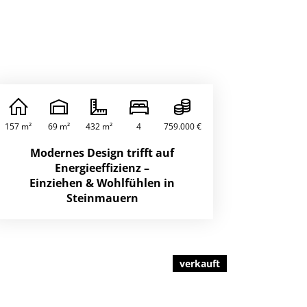
157 m²
69 m²
432 m²
4
759.000 €
Modernes Design trifft auf
Energieeffizienz –
Einziehen & Wohlfühlen in
Steinmauern
verkauft