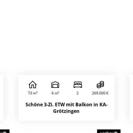
73 m²
6 m²
2
269.000 €
Schöne 3-Zi. ETW mit Balkon in KA-
Grötzingen