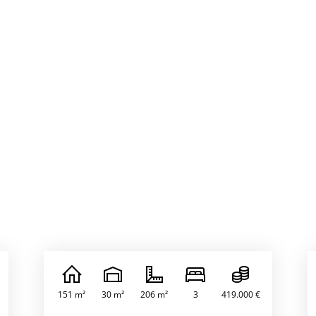
151 m²
30 m²
206 m²
3
419.000 €