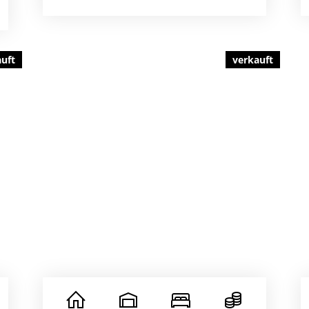
auft
verkauft