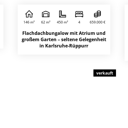
146 m²
62 m²
450 m²
4
659.000 €
Flachdachbungalow mit Atrium und
großem Garten – seltene Gelegenheit
in Karlsruhe-Rüppurr
verkauft