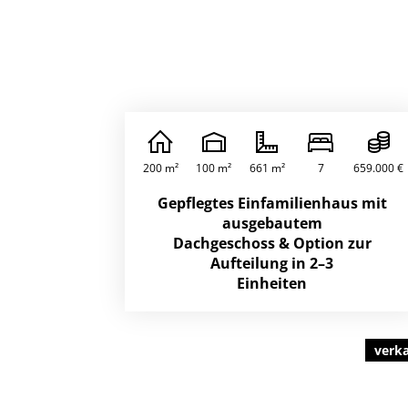
200 m²
100 m²
661 m²
7
659.000 €
Gepflegtes Einfamilienhaus mit
ausgebautem
Dachgeschoss & Option zur
Aufteilung in 2–3
Einheiten
verk