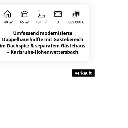
149 m²
65 m²
451 m²
3
689.000 €
Umfassend modernisierte
Doppelhaushälfte mit Gästebereich
im Dachspitz & separatem Gästehaus
– Karlsruhe-Hohenwettersbach
verkauft