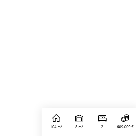
104 m²
8 m²
2
609.000 €