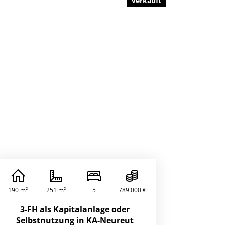
verkauft
190 m²
251 m²
5
789.000 €
3-FH als Kapitalanlage oder
Selbstnutzung in KA-Neureut