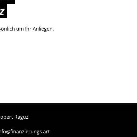
z
nlich um Ihr Anliegen.
obert Raguz
nfo@finanzierungs.art