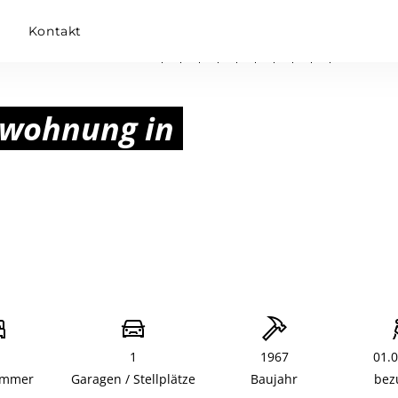
m
Kontakt
swohnung in
1
1967
01.
immer
Garagen / Stellplätze
Baujahr
bez