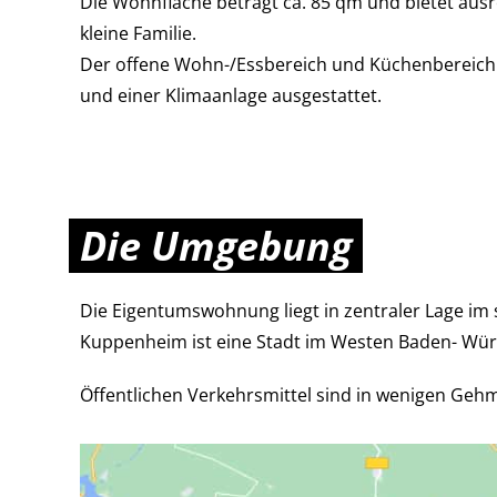
Die Wohnfläche beträgt ca. 85 qm und bietet ausr
kleine Familie.
Der offene Wohn-/Essbereich und Küchenbereich 
und einer Klimaanlage ausgestattet.
Die Umgebung
Die Eigentumswohnung liegt in zentraler Lage i
Kuppenheim ist eine Stadt im Westen Baden- Würt
Öffentlichen Verkehrsmittel sind in wenigen Gehm